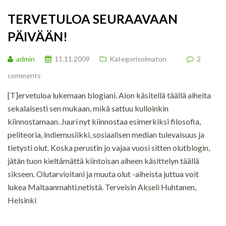
TERVETULOA SEURAAVAAN
PÄIVÄÄN!
admin
11.11.2009
Kategorisoimaton
2
comments
[T]ervetuloa lukemaan blogiani. Aion käsitellä täällä aiheita
sekalaisesti sen mukaan, mikä sattuu kulloinkin
kiinnostamaan. Juuri nyt kiinnostaa esimerkiksi filosofia,
peliteoria, indiemusiikki, sosiaalisen median tulevaisuus ja
tietysti olut. Koska perustin jo vajaa vuosi sitten olutblogin,
jätän tuon kieltämättä kiintoisan aiheen käsittelyn täällä
sikseen. Olutarvioitani ja muuta olut -aiheista juttua voit
lukea Maltaanmahti.netistä. Terveisin Akseli Huhtanen,
Helsinki