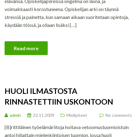
elävänsä. Opiskelijapiireissä ongelma on läsnä, ja
voimakkaasti korostuneena. Opiskelijan arki on täynnä
stressiä ja painetta, kun samaan aikaan suoritetaan opintoja,
käydään töissä, ja ollaan lisäksi […]
Read more
HUOLI ILMASTOSTA
RINNASTETTIIN USKONTOON
admin
22.11.2009
Mielipiteet
No comments
[B]rittiläinen työelämäriitoja hoitava vetoomustuomioistuin
antoi hiljattain mielenkiintoisen tuomion, jossa huoli