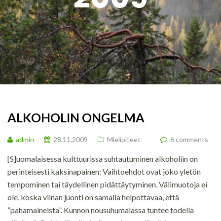
ALKOHOLIN ONGELMA
admin
28.11.2009
Mielipiteet
6 comments
[S]uomalaisessa kulttuurissa suhtautuminen alkoholiin on
perinteisesti kaksinapainen: Vaihtoehdot ovat joko yletön
tempominen tai täydellinen pidättäytyminen. Välimuotoja ei
ole, koska viinan juonti on samalla helpottavaa, että
”pahamaineista”. Kunnon nousuhumalassa tuntee todella