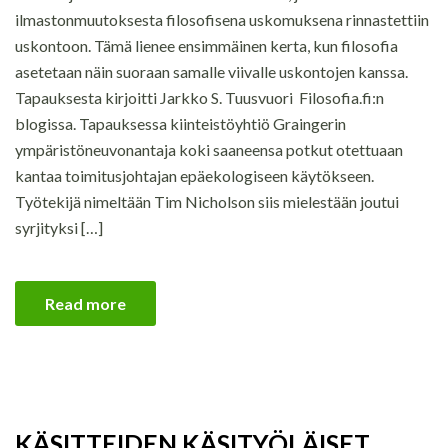
ilmastonmuutoksesta filosofisena uskomuksena rinnastettiin
uskontoon. Tämä lienee ensimmäinen kerta, kun filosofia
asetetaan näin suoraan samalle viivalle uskontojen kanssa.
Tapauksesta kirjoitti Jarkko S. Tuusvuori Filosofia.fi:n
blogissa. Tapauksessa kiinteistöyhtiö Graingerin
ympäristöneuvonantaja koki saaneensa potkut otettuaan
kantaa toimitusjohtajan epäekologiseen käytökseen.
Työtekijä nimeltään Tim Nicholson siis mielestään joutui
syrjityksi […]
Read more
KÄSITTEIDEN KÄSITYÖLÄISET