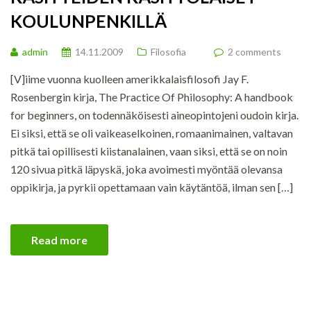
KOULUNPENKILLÄ
admin
14.11.2009
Filosofia
2 comments
[V]iime vuonna kuolleen amerikkalaisfilosofi Jay F.
Rosenbergin kirja, The Practice Of Philosophy: A handbook
for beginners, on todennäköisesti aineopintojeni oudoin kirja.
Ei siksi, että se oli vaikeaselkoinen, romaanimainen, valtavan
pitkä tai opillisesti kiistanalainen, vaan siksi, että se on noin
120 sivua pitkä läpyskä, joka avoimesti myöntää olevansa
oppikirja, ja pyrkii opettamaan vain käytäntöä, ilman sen […]
Read more