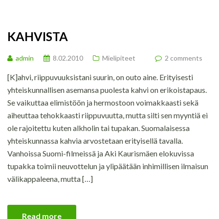
KAHVISTA
admin
8.02.2010
Mielipiteet
2 comments
[K]ahvi, riippuvuuksistani suurin, on outo aine. Erityisesti
yhteiskunnallisen asemansa puolesta kahvi on erikoistapaus.
Se vaikuttaa elimistöön ja hermostoon voimakkaasti sekä
aiheuttaa tehokkaasti riippuvuutta, mutta silti sen myyntiä ei
ole rajoitettu kuten alkholin tai tupakan. Suomalaisessa
yhteiskunnassa kahvia arvostetaan erityisellä tavalla.
Vanhoissa Suomi-filmeissä ja Aki Kaurismäen elokuvissa
tupakka toimii neuvottelun ja ylipäätään inhimillisen ilmaisun
välikappaleena, mutta […]
Read more