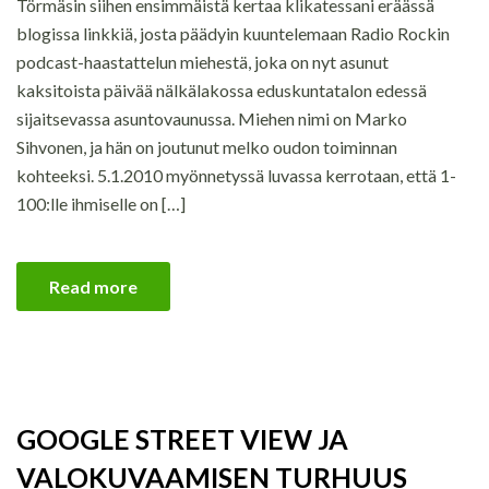
Törmäsin siihen ensimmäistä kertaa klikatessani eräässä
blogissa linkkiä, josta päädyin kuuntelemaan Radio Rockin
podcast-haastattelun miehestä, joka on nyt asunut
kaksitoista päivää nälkälakossa eduskuntatalon edessä
sijaitsevassa asuntovaunussa. Miehen nimi on Marko
Sihvonen, ja hän on joutunut melko oudon toiminnan
kohteeksi. 5.1.2010 myönnetyssä luvassa kerrotaan, että 1-
100:lle ihmiselle on […]
Read more
GOOGLE STREET VIEW JA
VALOKUVAAMISEN TURHUUS