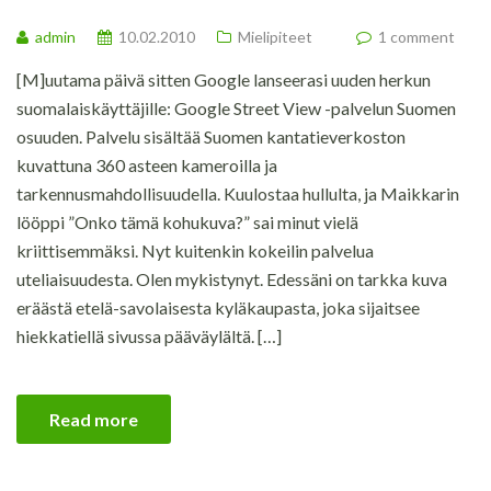
admin
10.02.2010
Mielipiteet
1 comment
[M]uutama päivä sitten Google lanseerasi uuden herkun
suomalaiskäyttäjille: Google Street View -palvelun Suomen
osuuden. Palvelu sisältää Suomen kantatieverkoston
kuvattuna 360 asteen kameroilla ja
tarkennusmahdollisuudella. Kuulostaa hullulta, ja Maikkarin
lööppi ”Onko tämä kohukuva?” sai minut vielä
kriittisemmäksi. Nyt kuitenkin kokeilin palvelua
uteliaisuudesta. Olen mykistynyt. Edessäni on tarkka kuva
eräästä etelä-savolaisesta kyläkaupasta, joka sijaitsee
hiekkatiellä sivussa pääväylältä. […]
Read more