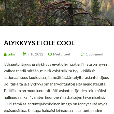
ÄLYKKYYS EI OLE COOL
admin
9.10.2012
Mielipiteet
1 comment
[A]siantuntijuus ja älykkyys eivät ole muotia. Niistä on hyvin
vaikea tehdä mitään, minkä voisi tulkita tyylikkääksi:
rationaalisuus kuulostaa jähmeältä sääntelyltä, asiantuntijuus
politiikalta ja älykkyys omanarvontuntoiselta hienostelulta.
Politiikka on muuttunut pitkälti asiantuntijoiden tekemäksi
hallinnoinniksi, ”vähiten huonojen” ratkaisujen tekemiseksi.
Juuri tämä asiantuntijakeskeinen imago on tehnyt siitä myös
epäsuosittua. Kukapa haluaisi leimautua asiantuntijuuden