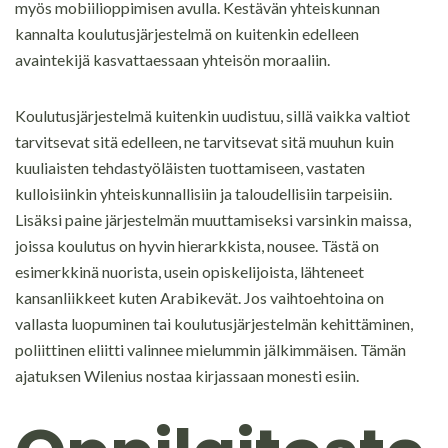
myös mobiilioppimisen avulla. Kestävän yhteiskunnan
kannalta koulutusjärjestelmä on kuitenkin edelleen
avaintekijä kasvattaessaan yhteisön moraaliin.
Koulutusjärjestelmä kuitenkin uudistuu, sillä vaikka valtiot
tarvitsevat sitä edelleen, ne tarvitsevat sitä muuhun kuin
kuuliaisten tehdastyöläisten tuottamiseen, vastaten
kulloisiinkin yhteiskunnallisiin ja taloudellisiin tarpeisiin.
Lisäksi paine järjestelmän muuttamiseksi varsinkin maissa,
joissa koulutus on hyvin hierarkkista, nousee. Tästä on
esimerkkinä nuorista, usein opiskelijoista, lähteneet
kansanliikkeet kuten Arabikevät. Jos vaihtoehtoina on
vallasta luopuminen tai koulutusjärjestelmän kehittäminen,
poliittinen eliitti valinnee mielummin jälkimmäisen. Tämän
ajatuksen Wilenius nostaa kirjassaan monesti esiin.