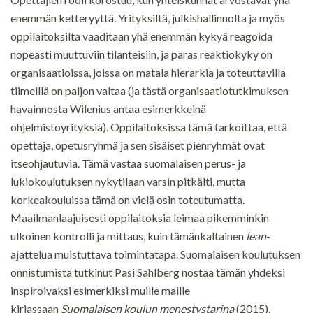
enemmän ketteryyttä. Yrityksiltä, julkishallinnolta ja myös
oppilaitoksilta vaaditaan yhä enemmän kykyä reagoida
nopeasti muuttuviin tilanteisiin, ja paras reaktiokyky on
organisaatioissa, joissa on matala hierarkia ja toteuttavilla
tiimeillä on paljon valtaa (ja tästä organisaatiotutkimuksen
havainnosta Wilenius antaa esimerkkeinä
ohjelmistoyrityksiä). Oppilaitoksissa tämä tarkoittaa, että
opettaja, opetusryhmä ja sen sisäiset pienryhmät ovat
itseohjautuvia. Tämä vastaa suomalaisen perus- ja
lukiokoulutuksen nykytilaan varsin pitkälti, mutta
korkeakouluissa tämä on vielä osin toteutumatta.
Maailmanlaajuisesti oppilaitoksia leimaa pikemminkin
ulkoinen kontrolli ja mittaus, kuin tämänkaltainen
lean
-
ajattelua muistuttava toimintatapa. Suomalaisen koulutuksen
onnistumista tutkinut Pasi Sahlberg nostaa tämän yhdeksi
inspiroivaksi esimerkiksi muille maille
kirjassaan
Suomalaisen koulun menestystarina
(2015).