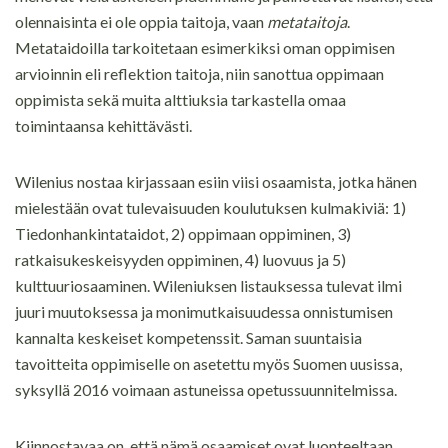
olennaisinta ei ole oppia taitoja, vaan
metataitoja
.
Metataidoilla tarkoitetaan esimerkiksi oman oppimisen
arvioinnin eli reflektion taitoja, niin sanottua oppimaan
oppimista sekä muita alttiuksia tarkastella omaa
toimintaansa kehittävästi.
Wilenius nostaa kirjassaan esiin viisi osaamista, jotka hänen
mielestään ovat tulevaisuuden koulutuksen kulmakiviä: 1)
Tiedonhankintataidot, 2) oppimaan oppiminen, 3)
ratkaisukeskeisyyden oppiminen, 4) luovuus ja 5)
kulttuuriosaaminen. Wileniuksen listauksessa tulevat ilmi
juuri muutoksessa ja monimutkaisuudessa onnistumisen
kannalta keskeiset kompetenssit. Saman suuntaisia
tavoitteita oppimiselle on asetettu myös Suomen uusissa,
syksyllä 2016 voimaan astuneissa opetussuunnitelmissa.
Kiinnostavaa on, että nämä osaamiset ovat luonteeltaan