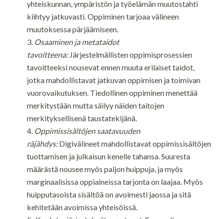
yhteiskunnan, ympäristön ja työelämän muutostahti
kiihtyy jatkuvasti. Oppiminen tarjoaa välineen
muutoksessa pärjäämiseen.
Osaaminen ja metataidot
tavoitteena:
Järjestelmällisten oppimisprosessien
tavoitteeksi nousevat ennen muuta erilaiset taidot,
jotka mahdollistavat jatkuvan oppimisen ja toimivan
vuorovaikutuksen. Tiedollinen oppiminen menettää
merkitystään mutta säilyy näiden taitojen
merkityksellisenä taustatekijänä.
Oppimissisältöjen saatavuuden
räjähdys:
Digivälineet mahdollistavat oppimissisältöjen
tuottamisen ja julkaisun kenelle tahansa. Suuresta
määrästä nousee myös paljon huippuja, ja myös
marginaalisissa oppiaineissa tarjonta on laajaa. Myös
huipputasoista sisältöä on avoimesti jaossa ja sitä
kehitetään avoimissa yhteisöissä.