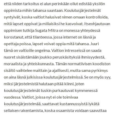
että niiden tarkoitus ei alun perinkään ollut edistää yksilön
oppimista mihin tahansa suuntaan. Koulutusjärjestelmät
syntyivät, koska valtiot halusivat nimen omaan kontrolloida,
mitä lapset oppivat ja millaisiksi he kasvoivat. Itseohjautuvan
oppimisen tutkija Sugata Mitra on monessa yhteydessä
korostanut, että tilanteessa, jossa internet on läsnä ja
opettaja poissa, lapset voivat oppia mitä tahansa. Juuri
tämä on valtioille ongelma. Valtion intresseissä on saada
nuoret sisäistämään joukko peruskäsityksiä ihmisyydestä,
moraalista ja yhteiskunnasta. Tämän normatiivisen koodiston
sisältö vaihtelee maittain ja ajallisesti, mutta sama pyrkimys
on aina läsnä julkisissa koulutusjärjestelmissä. Se on myös syy,
miksi järjestelmistä halutaan pitää kiinni, joten
koulutusjärjestelmät tuskin purkautuvat kymmenessä
vuodessa. Valtiot, joissa nyt ei ole toimivaa
koulutusjärjestelmää, saattavat kustannussyistä lykätä
sellaisen rakentamista, koska osaamista voidaan saavuttaa