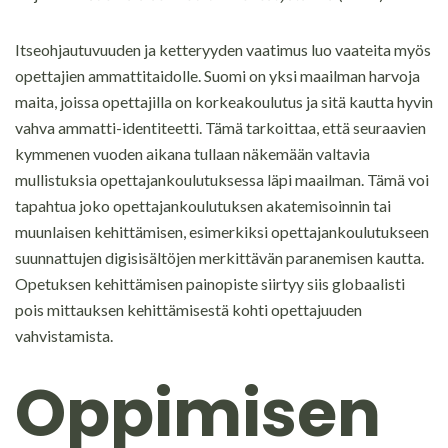
Itseohjautuvuuden ja ketteryyden vaatimus luo vaateita myös
opettajien ammattitaidolle. Suomi on yksi maailman harvoja
maita, joissa opettajilla on korkeakoulutus ja sitä kautta hyvin
vahva ammatti-identiteetti. Tämä tarkoittaa, että seuraavien
kymmenen vuoden aikana tullaan näkemään valtavia
mullistuksia opettajankoulutuksessa läpi maailman. Tämä voi
tapahtua joko opettajankoulutuksen akatemisoinnin tai
muunlaisen kehittämisen, esimerkiksi opettajankoulutukseen
suunnattujen digisisältöjen merkittävän paranemisen kautta.
Opetuksen kehittämisen painopiste siirtyy siis globaalisti
pois mittauksen kehittämisestä kohti opettajuuden
vahvistamista.
Oppimisen