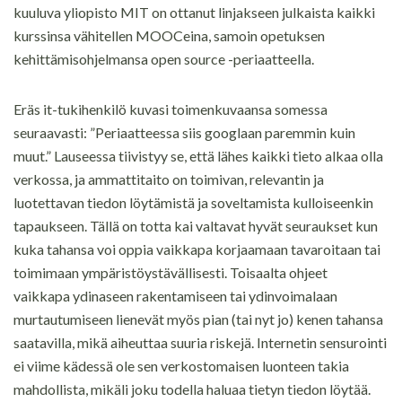
kuuluva yliopisto MIT on ottanut linjakseen julkaista kaikki
kurssinsa vähitellen MOOCeina, samoin opetuksen
kehittämisohjelmansa open source -periaatteella.
Eräs it-tukihenkilö kuvasi toimenkuvaansa somessa
seuraavasti: ”Periaatteessa siis googlaan paremmin kuin
muut.” Lauseessa tiivistyy se, että lähes kaikki tieto alkaa olla
verkossa, ja ammattitaito on toimivan, relevantin ja
luotettavan tiedon löytämistä ja soveltamista kulloiseenkin
tapaukseen. Tällä on totta kai valtavat hyvät seuraukset kun
kuka tahansa voi oppia vaikkapa korjaamaan tavaroitaan tai
toimimaan ympäristöystävällisesti. Toisaalta ohjeet
vaikkapa ydinaseen rakentamiseen tai ydinvoimalaan
murtautumiseen lienevät myös pian (tai nyt jo) kenen tahansa
saatavilla, mikä aiheuttaa suuria riskejä. Internetin sensurointi
ei viime kädessä ole sen verkostomaisen luonteen takia
mahdollista, mikäli joku todella haluaa tietyn tiedon löytää.