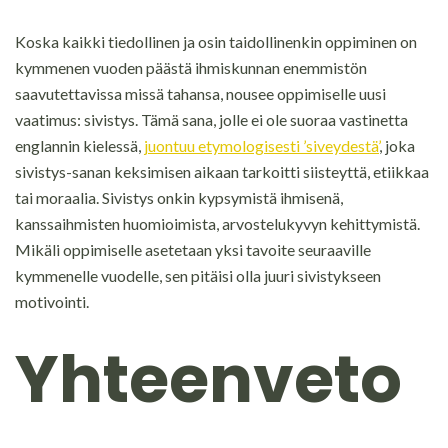
Koska kaikki tiedollinen ja osin taidollinenkin oppiminen on
kymmenen vuoden päästä ihmiskunnan enemmistön
saavutettavissa missä tahansa, nousee oppimiselle uusi
vaatimus: sivistys. Tämä sana, jolle ei ole suoraa vastinetta
englannin kielessä,
juontuu etymologisesti ’siveydestä’
, joka
sivistys-sanan keksimisen aikaan tarkoitti siisteyttä, etiikkaa
tai moraalia. Sivistys onkin kypsymistä ihmisenä,
kanssaihmisten huomioimista, arvostelukyvyn kehittymistä.
Mikäli oppimiselle asetetaan yksi tavoite seuraaville
kymmenelle vuodelle, sen pitäisi olla juuri sivistykseen
motivointi.
Yhteenveto