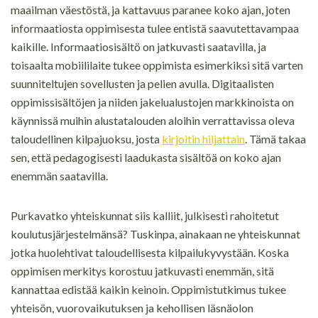
maailman väestöstä, ja kattavuus paranee koko ajan, joten
informaatiosta oppimisesta tulee entistä saavutettavampaa
kaikille. Informaatiosisältö on jatkuvasti saatavilla, ja
toisaalta mobiililaite tukee oppimista esimerkiksi sitä varten
suunniteltujen sovellusten ja pelien avulla. Digitaalisten
oppimissisältöjen ja niiden jakelualustojen markkinoista on
käynnissä muihin alustatalouden aloihin verrattavissa oleva
taloudellinen kilpajuoksu, josta
kirjoitin hiljattain
. Tämä takaa
sen, että pedagogisesti laadukasta sisältöä on koko ajan
enemmän saatavilla.
Purkavatko yhteiskunnat siis kalliit, julkisesti rahoitetut
koulutusjärjestelmänsä? Tuskinpa, ainakaan ne yhteiskunnat
jotka huolehtivat taloudellisesta kilpailukyvystään. Koska
oppimisen merkitys korostuu jatkuvasti enemmän, sitä
kannattaa edistää kaikin keinoin. Oppimistutkimus tukee
yhteisön, vuorovaikutuksen ja kehollisen läsnäolon