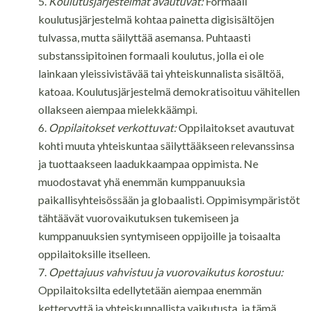
Koulutusjärjestelmät avautuvat:
Formaali
koulutusjärjestelmä kohtaa painetta digisisältöjen
tulvassa, mutta säilyttää asemansa. Puhtaasti
substanssipitoinen formaali koulutus, jolla ei ole
lainkaan yleissivistävää tai yhteiskunnalista sisältöä,
katoaa. Koulutusjärjestelmä demokratisoituu vähitellen
ollakseen aiempaa mielekkäämpi.
Oppilaitokset verkottuvat:
Oppilaitokset avautuvat
kohti muuta yhteiskuntaa säilyttääkseen relevanssinsa
ja tuottaakseen laadukkaampaa oppimista. Ne
muodostavat yhä enemmän kumppanuuksia
paikallisyhteisössään ja globaalisti. Oppimisympäristöt
tähtäävät vuorovaikutuksen tukemiseen ja
kumppanuuksien syntymiseen oppijoille ja toisaalta
oppilaitoksille itselleen.
Opettajuus vahvistuu ja vuorovaikutus korostuu:
Oppilaitoksilta edellytetään aiempaa enemmän
ketteryyttä ja yhteiskunnallista vaikutusta, ja tämä