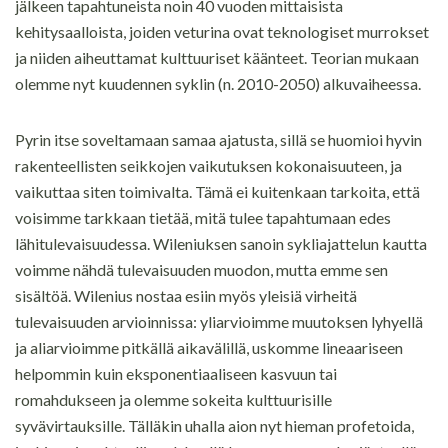
jälkeen tapahtuneista noin 40 vuoden mittaisista
kehitysaalloista, joiden veturina ovat teknologiset murrokset
ja niiden aiheuttamat kulttuuriset käänteet. Teorian mukaan
olemme nyt kuudennen syklin (n. 2010-2050) alkuvaiheessa.
Pyrin itse soveltamaan samaa ajatusta, sillä se huomioi hyvin
rakenteellisten seikkojen vaikutuksen kokonaisuuteen, ja
vaikuttaa siten toimivalta. Tämä ei kuitenkaan tarkoita, että
voisimme tarkkaan tietää, mitä tulee tapahtumaan edes
lähitulevaisuudessa. Wileniuksen sanoin sykliajattelun kautta
voimme nähdä tulevaisuuden muodon, mutta emme sen
sisältöä. Wilenius nostaa esiin myös yleisiä virheitä
tulevaisuuden arvioinnissa: yliarvioimme muutoksen lyhyellä
ja aliarvioimme pitkällä aikavälillä, uskomme lineaariseen
helpommin kuin eksponentiaaliseen kasvuun tai
romahdukseen ja olemme sokeita kulttuurisille
syvävirtauksille. Tälläkin uhalla aion nyt hieman profetoida,