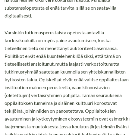
substanssiopetusta ei enää tarvita, sillä se on saatavilla
digitaalisesti.
Varsinkin tutkimusperustaista opetusta antavilla
korkeakouluilla on myös paine avautumiseen, koska
tieteellinen tieto on menettänyt auktoriteettiasemansa.
Poliitikot eivät enää kuuntele henkilöä siksi, että tämä on
tieteellisesti ansioitunut, mutta laajasti verkostoitunutta
tutkimusryhmää saatetaan kuunnella sen yhteiskunnallisten
kytkösten takia. Opiskelijat eivät enää valitse oppilaitostaan
instituution maineen perusteella, vaan kiinnostavien
(oletettujen) vertaisryhmien pohjalta. Tämän seurauksena
oppilaitoksen tunnelma ja sisäinen kulttuuri korostuvat
tekijöinä, joihin niiden on panostettava. Oppilaitoksien
avautuminen ja kytkeytyminen ekosysteemiin ovat esimerkki
laajemmasta muutoksesta, jossa koulutusjärjestelmän lisäksi
kaikki muutkin yhteiskunnan sektorit kytkeytyvät toisiinsa