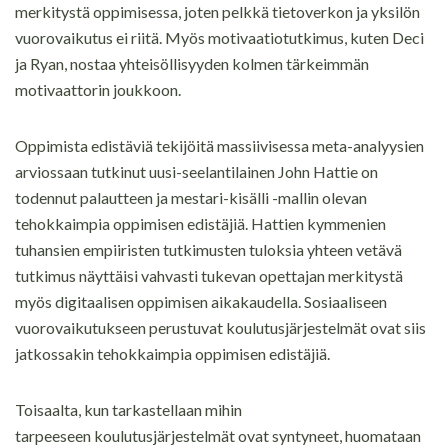
merkitystä oppimisessa, joten pelkkä tietoverkon ja yksilön
vuorovaikutus ei riitä. Myös motivaatiotutkimus, kuten Deci
ja Ryan, nostaa yhteisöllisyyden kolmen tärkeimmän
motivaattorin joukkoon.
Oppimista edistäviä tekijöitä massiivisessa meta-analyysien
arviossaan tutkinut uusi-seelantilainen John Hattie on
todennut palautteen ja mestari-kisälli -mallin olevan
tehokkaimpia oppimisen edistäjiä. Hattien kymmenien
tuhansien empiiristen tutkimusten tuloksia yhteen vetävä
tutkimus näyttäisi vahvasti tukevan opettajan merkitystä
myös digitaalisen oppimisen aikakaudella. Sosiaaliseen
vuorovaikutukseen perustuvat koulutusjärjestelmät ovat siis
jatkossakin tehokkaimpia oppimisen edistäjiä.
Toisaalta, kun tarkastellaan mihin
tarpeeseen koulutusjärjestelmät ovat syntyneet, huomataan