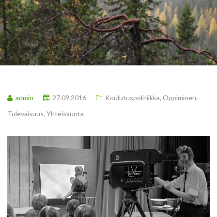
admin
27.09.2016
Koulutuspolitiikka
,
Oppiminen
,
Tulevaisuus
,
Yhteiskunta