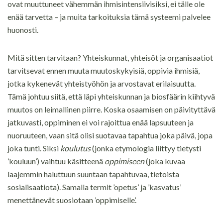
ovat muuttuneet vähemmän ihmisintensiivisiksi, ei tälle ole
enää tarvetta – ja muita tarkoituksia tämä systeemi palvelee
huonosti.
Mitä sitten tarvitaan? Yhteiskunnat, yhteisöt ja organisaatiot
tarvitsevat ennen muuta muutoskykyisiä, oppivia ihmisiä,
jotka kykenevät yhteistyöhön ja arvostavat erilaisuutta.
Tämä johtuu siitä, että läpi yhteiskunnan ja biosfäärin kiihtyvä
muutos on leimallinen piirre. Koska osaamisen on päivityttävä
jatkuvasti, oppiminen ei voi rajoittua enää lapsuuteen ja
nuoruuteen, vaan sitä olisi suotavaa tapahtua joka päivä, jopa
joka tunti. Siksi
koulutus
(jonka etymologia liittyy tietysti
’kouluun’) vaihtuu käsitteenä
oppimiseen
(joka kuvaa
laajemmin haluttuun suuntaan tapahtuvaa, tietoista
sosialisaatiota). Samalla termit ’opetus’ ja ’kasvatus’
menettänevät suosiotaan ’oppimiselle’.