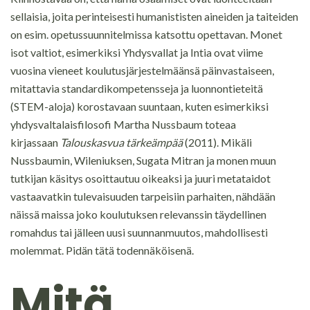
sellaisia, joita perinteisesti humanististen aineiden ja taiteiden
on esim. opetussuunnitelmissa katsottu opettavan. Monet
isot valtiot, esimerkiksi Yhdysvallat ja Intia ovat viime
vuosina vieneet koulutusjärjestelmäänsä päinvastaiseen,
mitattavia standardikompetensseja ja luonnontieteitä
(STEM-aloja) korostavaan suuntaan, kuten esimerkiksi
yhdysvaltalaisfilosofi Martha Nussbaum toteaa
kirjassaan
Talouskasvua tärkeämpää
(2011). Mikäli
Nussbaumin, Wileniuksen, Sugata Mitran ja monen muun
tutkijan käsitys osoittautuu oikeaksi ja juuri metataidot
vastaavatkin tulevaisuuden tarpeisiin parhaiten, nähdään
näissä maissa joko koulutuksen relevanssin täydellinen
romahdus tai jälleen uusi suunnanmuutos, mahdollisesti
molemmat. Pidän tätä todennäköisenä.
Mitä