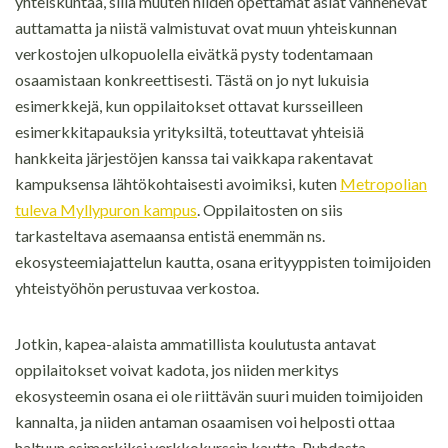
yhteiskuntaa, sillä muuten niiden opettamat asiat vanhenevat
auttamatta ja niistä valmistuvat ovat muun yhteiskunnan
verkostojen ulkopuolella eivätkä pysty todentamaan
osaamistaan konkreettisesti. Tästä on jo nyt lukuisia
esimerkkejä, kun oppilaitokset ottavat kursseilleen
esimerkkitapauksia yrityksiltä, toteuttavat yhteisiä
hankkeita järjestöjen kanssa tai vaikkapa rakentavat
kampuksensa lähtökohtaisesti avoimiksi, kuten
Metropolian
tuleva Myllypuron kampus
. Oppilaitosten on siis
tarkasteltava asemaansa entistä enemmän ns.
ekosysteemiajattelun kautta, osana erityyppisten toimijoiden
yhteistyöhön perustuvaa verkostoa.
Jotkin, kapea-alaista ammatillista koulutusta antavat
oppilaitokset voivat kadota, jos niiden merkitys
ekosysteemin osana ei ole riittävän suuri muiden toimijoiden
kannalta, ja niiden antaman osaamisen voi helposti ottaa
haltuun esimerkiksi verkkokurssin kautta. Puhdasta