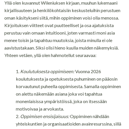
Yllä olen kuvannut Wileniuksen kirjaan, muuhun lukemaani
kirjallisuuteen ja henkilökohtaisiin keskusteluihin perustuen
oman käsitykseni siitä, mihin oppiminen voisi olla menossa.
Kirjoituksen viitteet ovat puutteelliset ja osa ajatuksista
perustuu vain omaan intuitiooni, joten varmasti moni asia
menee toisin ja tapahtuu muutoksia, joista minulla ei ole
aavistustakaan. Siksi olisi hieno kuulla muiden näkemyksiä.
Yhteen vetäen, yllä olen hahmotellut seuraavaa:
Koulutuksesta oppimiseen:
Vuonna 2026
koulutuksesta ja opetuksesta puhuminen on pääosin
korvautunut puheella oppimisesta. Samalla oppiminen
on alettu näkemään asiana joka voi tapahtua
monenlaisissa ympäristöissä, joka on itsessään
motivoivaa ja arvokasta.
Oppimisen ensisijaisuus:
Oppiminen nähdään
yhteiskuntien ja organisaatioiden avainresurssina, sillä