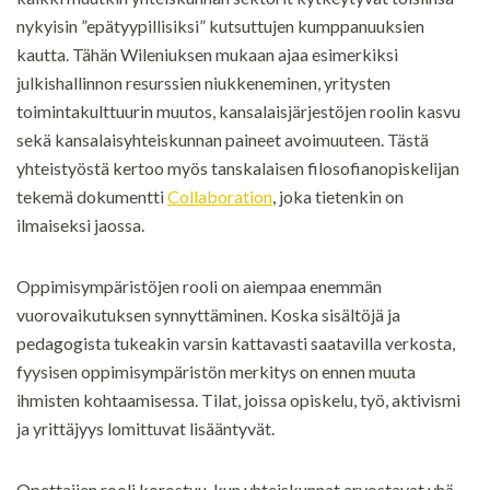
nykyisin ”epätyypillisiksi” kutsuttujen kumppanuuksien
kautta. Tähän Wileniuksen mukaan ajaa esimerkiksi
julkishallinnon resurssien niukkeneminen, yritysten
toimintakulttuurin muutos, kansalaisjärjestöjen roolin kasvu
sekä kansalaisyhteiskunnan paineet avoimuuteen. Tästä
yhteistyöstä kertoo myös tanskalaisen filosofianopiskelijan
tekemä dokumentti
Collaboration
, joka tietenkin on
ilmaiseksi jaossa.
Oppimisympäristöjen rooli on aiempaa enemmän
vuorovaikutuksen synnyttäminen. Koska sisältöjä ja
pedagogista tukeakin varsin kattavasti saatavilla verkosta,
fyysisen oppimisympäristön merkitys on ennen muuta
ihmisten kohtaamisessa. Tilat, joissa opiskelu, työ, aktivismi
ja yrittäjyys lomittuvat lisääntyvät.
Opettajien rooli korostuu, kun yhteiskunnat arvostavat yhä