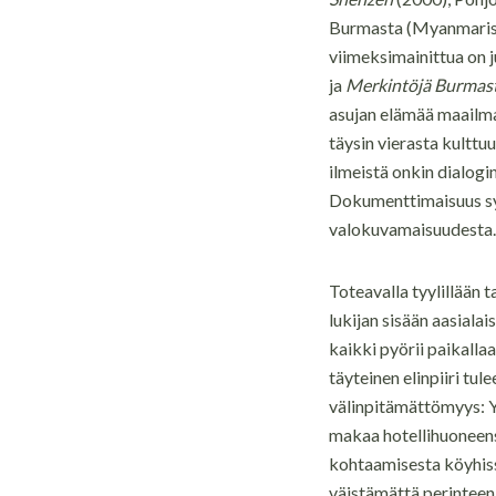
Burmasta (Myanmari
viimeksimainittua on 
ja
Merkintöjä Burmas
asujan elämää maailma
täysin vierasta kulttuu
ilmeistä onkin dialog
Dokumenttimaisuus syn
valokuvamaisuudesta.
Toteavalla tyylillään 
lukijan sisään aasialai
kaikki pyörii paikall
täyteinen elinpiiri tul
välinpitämättömyys: Y
makaa hotellihuoneensa
kohtaamisesta köyhissä
väistämättä perinteen