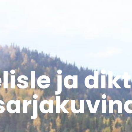
isle ja dik
sarjakuvin