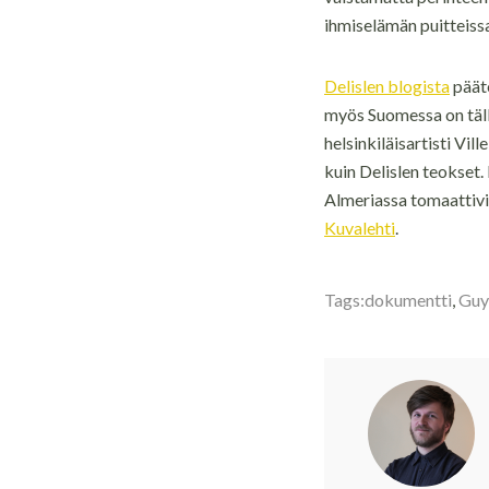
ihmiselämän puitteiss
Delislen blogista
pääte
myös Suomessa on täll
helsinkiläisartisti Vil
kuin Delislen teokset.
Almeriassa tomaattivil
Kuvalehti
.
Tags:
dokumentti
,
Guy