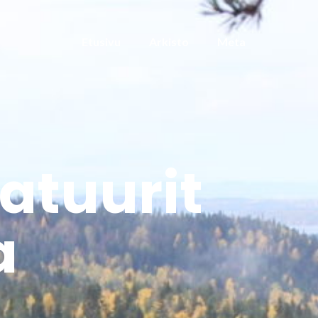
Etusivu
Arkisto
Meta
tatuurit
a