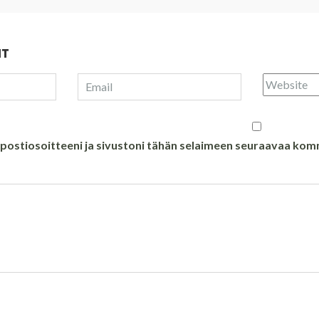
NT
öpostiosoitteeni ja sivustoni tähän selaimeen seuraavaa ko