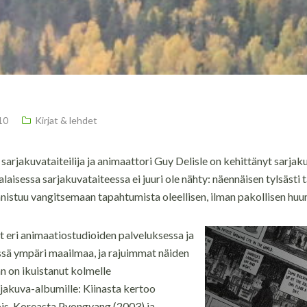
10
Kirjat & lehdet
sarjakuvataiteilija ja animaattori Guy Delisle on kehittänyt sarjak
laisessa sarjakuvataiteessa ei juuri ole nähty: näennäisen tylsästi
nistuu vangitsemaan tapahtumista oleellisen, ilman pakollisen huum
t eri animaatiostudioiden palveluksessa ja
sä ympäri maailmaa, ja rajuimmat näiden
n on ikuistanut kolmelle
jakuva-albumille: Kiinasta kertoo
ois-Koreasta Pyongyang (2003) ja