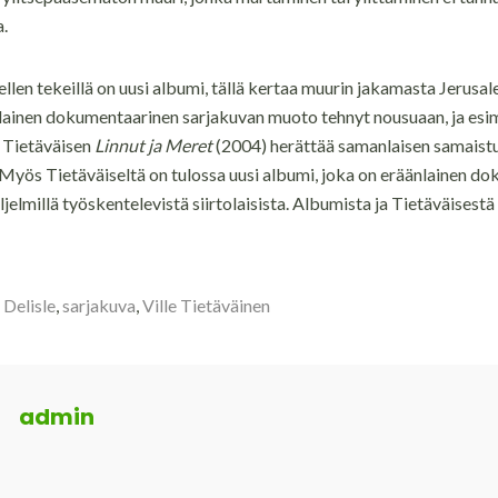
a.
llen tekeillä on uusi albumi, tällä kertaa muurin jakamasta Jerusal
ainen dokumentaarinen sarjakuvan muoto tehnyt nousuaan, ja esi
le Tietäväisen
Linnut ja Meret
(2004) herättää samanlaisen samais
 Myös Tietäväiseltä on tulossa uusi albumi, joka on eräänlainen d
jelmillä työskentelevistä siirtolaisista. Albumista ja Tietäväisest
 Delisle
,
sarjakuva
,
Ville Tietäväinen
admin