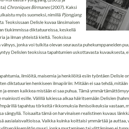
sta)
Chroniques Birmanes
(2007). Kaksi
julkaistu myös suomeksi, nimillä
Pjongjang
ta
. Teoksissaan Delisle kuvaa länsimaisen
n tiukimmissa diktatuureissa, keskellä
ria ja ilman yhteistä kieltä. Teoksissa
in vähyys, jonka voi tulkita olevan seurausta puhekumppaneiden puu
tyy Delislen teoksissa tapahtumien uskottavasta kuvauksesta, ei 
tapahtumia, ilmiöitä, maisemia ja henkilöitä esiin työntäen Delisle 
sten diktatuurien henkiseen ilmapiiriin: Mitään ei saa tehdä, mitään 
aan ja ennen kaikkea mistään ei saa puhua. Tämä ymmärtämättömyy
ee mainiosti esille. Välillä lukiessa alkaa häiritsemään Delislen (hah
mpärillä tapahtuu törkeitä rikkomuksia ihmisoikeuksia vastaan, m
 sängyllä. Toisaalta tämä on harvinaisen realistinen kuvaus länkkär
 aasialaisvaltioissa. Vaikka kuinka koittaisi ymmärtää ja auttaa, vä
 ylitsepääsemätön muuri, jonka murtaminen tai ylittäminen ei tunn