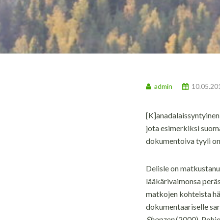
admin
10.05.20
[K]anadalaissyntyinen 
jota esimerkiksi suoma
dokumentoiva tyyli on
Delisle on matkustanu
lääkärivaimonsa peräs
matkojen kohteista hä
dokumentaariselle sar
Shenzen
(2000), Pohj