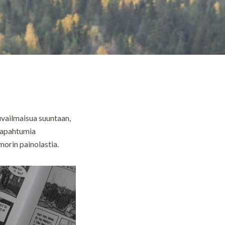
uvailmaisua suuntaan,
 tapahtumia
orin painolastia.