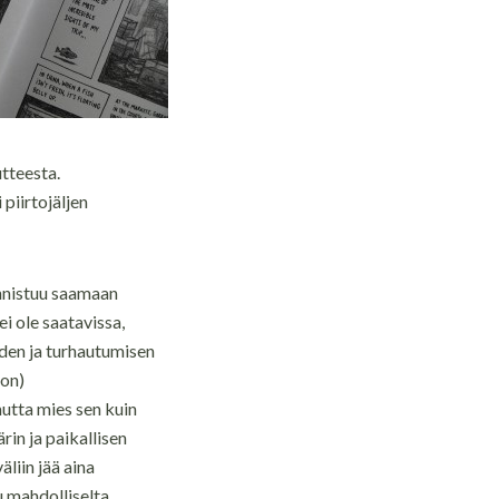
tteesta.
piirtojäljen
onnistuu saamaan
ei ole saatavissa,
den ja turhautumisen
mon)
utta mies sen kuin
in ja paikallisen
liin jää aina
u mahdolliselta