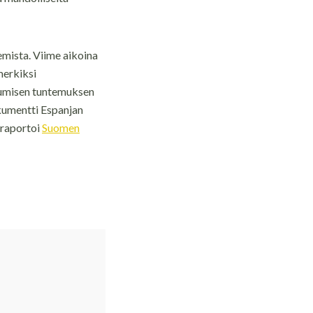
emista. Viime aikoina
merkiksi
tumisen tuntemuksen
okumentti Espanjan
ä raportoi
Suomen