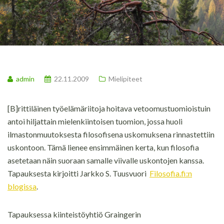
admin
22.11.2009
Mielipiteet
[B]rittiläinen työelämäriitoja hoitava vetoomustuomioistuin
antoi hiljattain mielenkiintoisen tuomion, jossa huoli
ilmastonmuutoksesta filosofisena uskomuksena rinnastettiin
uskontoon. Tämä lienee ensimmäinen kerta, kun filosofia
asetetaan näin suoraan samalle viivalle uskontojen kanssa.
Tapauksesta kirjoitti Jarkko S. Tuusvuori
Filosofia.fi:n
blogissa
.
Tapauksessa kiinteistöyhtiö Graingerin