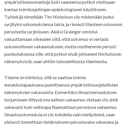
ympäristöneuvonantaja koki saaneensa potkut otettuaan
kantaa toimitusjohtajan epäekologiseen käytökseen.
Työtekijä nimeltään Tim Nicholson siis mielestään joutui
syrjityksi uskomuksiensa takia, ja rinnasti tilanteen uskonnon
perusteella syrjimiseen. Aluksi Grainger onnistui
vakuuttamaan oikeuden siitä, että uskomus ei vertadu
uskonnolliseen vakaumukseen, mutta myöhemmin perusti
puolustuksensa sille, että potkut eivät johtuneet Nicholsonin
näkemyksistä, vaan yhtiön taloudellisesta tilanteesta.
Tilanne on kiintoisa, sillä se saattaa toimia
ennakkotapauksena punnittaessa ympäristönsuojelullisten
näkemyksien vakavuutta. Esimerkiksi ilmastonmuutoksen
torjumiseen liittyvä moraalinen vakaumus otetaan siis yhtä
vakavasti kuin vaikkapa Raamattuun perustuva vakaumus.
Ilmastouskomuksia ei siis kohdella vain mielipiteinä, vaan
yleisesti tunnettuun tietämykseen perustuvana vakavana ja