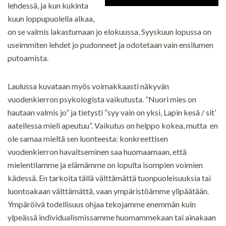
lehdessä, ja kun kukinta
kuun loppupuolella alkaa,
on se valmis lakastumaan jo elokuussa. Syyskuun lopussa on
useimmiten lehdet jo pudonneet ja odotetaan vain ensilumen
putoamista.
Laulussa kuvataan myös voimakkaasti näkyvän
vuodenkierron psykologista vaikutusta. ”Nuori mies on
hautaan valmis jo” ja tietysti ”syy vain on yksi, Lapin kesä / sit’
aatellessa mieli apeutuu”. Vaikutus on helppo kokea, mutta en
ole samaa mieltä sen luonteesta: konkreettisen
vuodenkierron havaitseminen saa huomaamaan, että
mielentilamme ja elämämme on lopulta isompien voimien
kädessä. En tarkoita tällä välttämättä tuonpuoleisuuksia tai
luontoakaan välttämättä, vaan ympäristöämme ylipäätään.
Ympäröivä todellisuus ohjaa tekojamme enemmän kuin
ylpeässä individualismissamme huomammekaan tai ainakaan