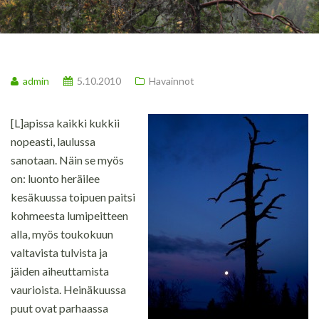
admin
5.10.2010
Havainnot
[L]apissa kaikki kukkii
nopeasti, laulussa
sanotaan. Näin se myös
on: luonto heräilee
kesäkuussa toipuen paitsi
kohmeesta lumipeitteen
alla, myös toukokuun
valtavista tulvista ja
jäiden aiheuttamista
vaurioista. Heinäkuussa
puut ovat parhaassa