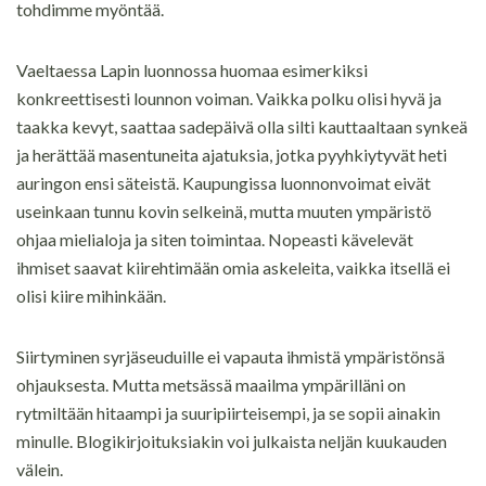
tohdimme myöntää.
Vaeltaessa Lapin luonnossa huomaa esimerkiksi
konkreettisesti lounnon voiman. Vaikka polku olisi hyvä ja
taakka kevyt, saattaa sadepäivä olla silti kauttaaltaan synkeä
ja herättää masentuneita ajatuksia, jotka pyyhkiytyvät heti
auringon ensi säteistä. Kaupungissa luonnonvoimat eivät
useinkaan tunnu kovin selkeinä, mutta muuten ympäristö
ohjaa mielialoja ja siten toimintaa. Nopeasti kävelevät
ihmiset saavat kiirehtimään omia askeleita, vaikka itsellä ei
olisi kiire mihinkään.
Siirtyminen syrjäseuduille ei vapauta ihmistä ympäristönsä
ohjauksesta. Mutta metsässä maailma ympärilläni on
rytmiltään hitaampi ja suuripiirteisempi, ja se sopii ainakin
minulle. Blogikirjoituksiakin voi julkaista neljän kuukauden
välein.