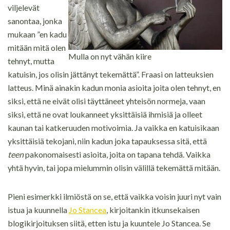
viljelevät
sanontaa, jonka
mukaan ”en kadu
mitään mitä olen
Mulla on nyt vähän kiire
tehnyt, mutta
katuisin, jos olisin jättänyt tekemättä”. Fraasi on latteuksien
latteus. Minä ainakin kadun monia asioita joita olen tehnyt, en
siksi, että ne eivät olisi täyttäneet yhteisön normeja, vaan
siksi, että ne ovat loukanneet yksittäisiä ihmisiä ja olleet
kaunan tai katkeruuden motivoimia. Ja vaikka en katuisikaan
yksittäisiä tekojani, niin kadun joka tapauksessa sitä, että
teen
pakonomaisesti asioita, joita on tapana tehdä. Vaikka
yhtä hyvin, tai jopa mielummin olisin välillä tekemättä mitään.
Pieni esimerkki ilmiöstä on se, että vaikka voisin juuri nyt vain
istua ja kuunnella
Jo Stancea
, kirjoitankin itkunsekaisen
blogikirjoituksen siitä, etten istu ja kuuntele Jo Stancea. Se