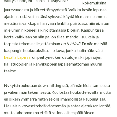
välityssuhde, eli se on ns. fiksipyörä?
kokemuksina
juurevuudesta ja kiireettömyydestä. Vaikka kesän lopussa
ajattelin, että voisin tänä syksynä käydä hieman useammin
metsässä, vaikkapa ihan vaan lenkillä puistossa, niin ei, istun
mielummin koneella kirjoittamassa blogiin. Kaupungissa
kerta kaikkiaan on niin paljon tilaa, mahdollisuuksia ja
tarpeita tekemiselle, että minun
on tehtävä
. En näe metsää
kaupungin houkutuksilta. Iso kuva, jonka luulin näkeväni
kesällä Lapissa
, on peittynyt kerrostalojen, kirjapinojen,
kaljatuoppien ja kahvikuppien läpäisemättömän muurin
taakse.
Nykyisin puhutaan downshiftingistä, elämän hidastamisesta
ja vähemmän tekemisestä. Kuulostaa houkuttelevalta, mutta
en oikein ymmärrä miten se olisi mahdollista kaupungissa.
Haluaisin kovasti tehdä vähemmän ja antaa ajatuksen lentää,
mutta tahdonvoima ei riitä rationaalisen päätöksen