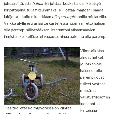
johtuu siitä, että
haluan
kirjoittaa, koska haluan kehittyä
kirjoittajana, tulla fiksummaksi, kiillottaa imagoani, saada
lukijoita – kaiken kaikkiaan
olla parempi
monilla mittareilla.
Vaikka älyllisesti asiaa tarkastellessa huomaan, että haluan
olla parempi säilyttääkseni itsetuntoni aikaansaavien
ihmisten keskellä, se ei vapauta minua pakosta olla parempi.
Viime aikoina
ainoat hetket,
jolloin en ole
halunnut olla
parempi, ovat
tulleet vastaan
metsässä,
valistusfilosofien
luonnontilan
Tiesitkö, että kolmipyörässä on kiinteä
kaltaisina