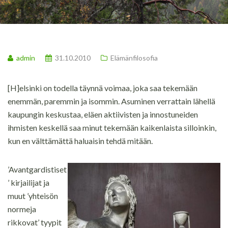
admin
31.10.2010
Elämänfilosofia
[H]elsinki on todella täynnä voimaa, joka saa tekemään
enemmän, paremmin ja isommin. Asuminen verrattain lähellä
kaupungin keskustaa, eläen aktiivisten ja innostuneiden
ihmisten keskellä saa minut tekemään kaikenlaista silloinkin,
kun en välttämättä haluaisin tehdä mitään.
’Avantgardistiset
’ kirjailijat ja
muut ’yhteisön
normeja
rikkovat’ tyypit