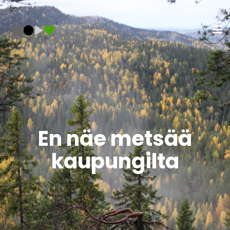
En näe metsää
kaupungilta