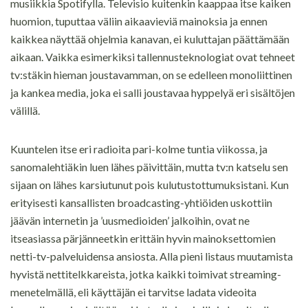
musiikkia Spotifylla. Televisio kuitenkin kaappaa itse kaiken
huomion, tuputtaa väliin aikaavieviä mainoksia ja ennen
kaikkea näyttää ohjelmia kanavan, ei kuluttajan päättämään
aikaan. Vaikka esimerkiksi tallennusteknologiat ovat tehneet
tv:stäkin hieman joustavamman, on se edelleen monoliittinen
ja kankea media, joka ei salli joustavaa hyppelyä eri sisältöjen
välillä.
Kuuntelen itse eri radioita pari-kolme tuntia viikossa, ja
sanomalehtiäkin luen lähes päivittäin, mutta tv:n katselu sen
sijaan on lähes karsiutunut pois kulutustottumuksistani. Kun
erityisesti kansallisten broadcasting-yhtiöiden uskottiin
jäävän internetin ja ’uusmedioiden’ jalkoihin, ovat ne
itseasiassa pärjänneetkin erittäin hyvin mainoksettomien
netti-tv-palveluidensa ansiosta. Alla pieni listaus muutamista
hyvistä nettitelkkareista, jotka kaikki toimivat streaming-
menetelmällä, eli käyttäjän ei tarvitse ladata videoita