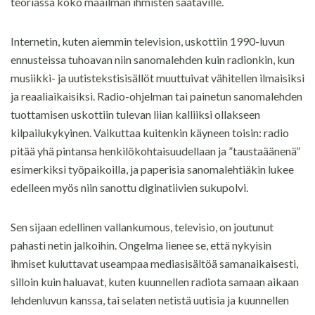
teoriassa koko maailman ihmisten saataville.
Internetin, kuten aiemmin television, uskottiin 1990-luvun
ennusteissa tuhoavan niin sanomalehden kuin radionkin, kun
musiikki- ja uutistekstisisällöt muuttuivat vähitellen ilmaisiksi
ja reaaliaikaisiksi. Radio-ohjelman tai painetun sanomalehden
tuottamisen uskottiin tulevan liian kalliiksi ollakseen
kilpailukykyinen. Vaikuttaa kuitenkin käyneen toisin: radio
pitää yhä pintansa henkilökohtaisuudellaan ja ”taustaäänenä”
esimerkiksi työpaikoilla, ja paperisia sanomalehtiäkin lukee
edelleen myös niin sanottu diginatiivien sukupolvi.
Sen sijaan edellinen vallankumous, televisio, on joutunut
pahasti netin jalkoihin. Ongelma lienee se, että nykyisin
ihmiset kuluttavat useampaa mediasisältöä samanaikaisesti,
silloin kuin haluavat, kuten kuunnellen radiota samaan aikaan
lehdenluvun kanssa, tai selaten netistä uutisia ja kuunnellen