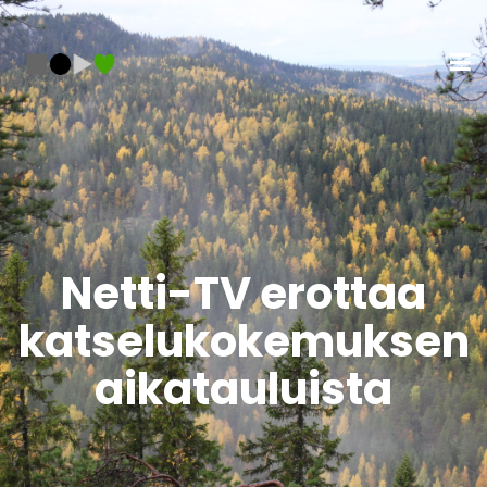
Netti-TV erottaa
katselukokemuksen
aikatauluista