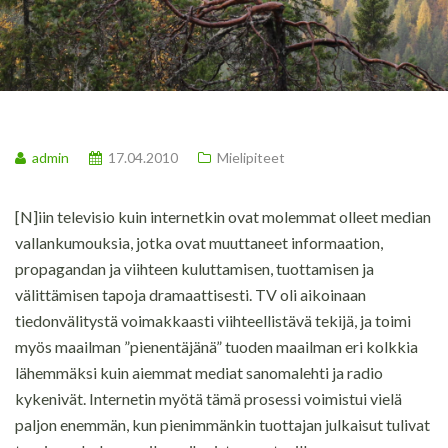
admin
17.04.2010
Mielipiteet
[N]iin televisio kuin internetkin ovat molemmat olleet median
vallankumouksia, jotka ovat muuttaneet informaation,
propagandan ja viihteen kuluttamisen, tuottamisen ja
välittämisen tapoja dramaattisesti. TV oli aikoinaan
tiedonvälitystä voimakkaasti viihteellistävä tekijä, ja toimi
myös maailman ”pienentäjänä” tuoden maailman eri kolkkia
lähemmäksi kuin aiemmat mediat sanomalehti ja radio
kykenivät. Internetin myötä tämä prosessi voimistui vielä
paljon enemmän, kun pienimmänkin tuottajan julkaisut tulivat