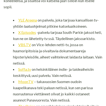
koneellensa, ja sisältöä voi katsella juuri silloin kun itselle
sopii.
YLE Areena
on palvelu, joka tarjoaa kansallisen tv-
yhtiön laatuohjelmat pitkine katseluaikoineen.
X Episodes
-palvelu tarjoaa South Parkin jaksot heti,
kun ne on lähetetty tv:ssä. Täydellinen jaksoarkisto.
VBS.TV
on Vice-lehden netti-tv, jossa on
huumoripitoisia ja oivaltavia dokumentaareja
hipsteriyleisölle, aiheet vaihtelevat laidasta laitaan. Vain
netissä.
Soffa.tv
on helsinkiläinen indie- ja taideaiheisiin
keskittyvä, uusi palvelu. Vain netissä.
MoonTV
– takavuosien Suomen oudoin
kaapelikanava teki paluun netissä, kun sen parissa
nuoruutensa viettäneet olivat jo kaikki ostaneet
asunnot Punavuoresta. Vain netissä.