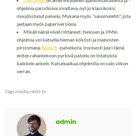
The Onion
on amerikkalainen ajankohtaisaiheita ja -
ohjelmia parodioiva oivaltava, nyt jo klassikoksi
muodostunut palvelu. Mukana myös ”sanomalehti”, jota
jaetaan myös paperiversiona.
Mikäli nämä eivät riittäneet, Nelosen ja JIMin
ohjelmia voi katsella hieman kökösti ja mainosten
pirstomana
Ruutu.fi
-palvelusta. Ironisesti juuri tämä
eniten rahantekoon pyrkivä palvelu on listatuista
kaikkein ankein. Katseluaikaa ohjelmilla on vain viikon
verran.
Tags:
media
,
netti-tv
admin