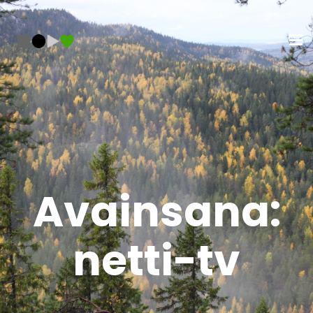
Avainsana:
netti-tv