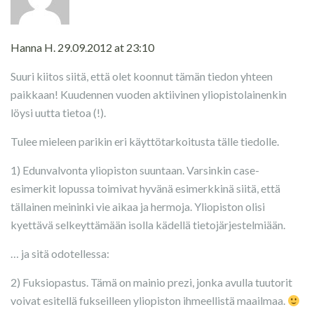
Hanna H.
29.09.2012 at 23:10
Suuri kiitos siitä, että olet koonnut tämän tiedon yhteen
paikkaan! Kuudennen vuoden aktiivinen yliopistolainenkin
löysi uutta tietoa (!).
Tulee mieleen parikin eri käyttötarkoitusta tälle tiedolle.
1) Edunvalvonta yliopiston suuntaan. Varsinkin case-
esimerkit lopussa toimivat hyvänä esimerkkinä siitä, että
tällainen meininki vie aikaa ja hermoja. Yliopiston olisi
kyettävä selkeyttämään isolla kädellä tietojärjestelmiään.
… ja sitä odotellessa:
2) Fuksiopastus. Tämä on mainio prezi, jonka avulla tuutorit
voivat esitellä fukseilleen yliopiston ihmeellistä maailmaa.