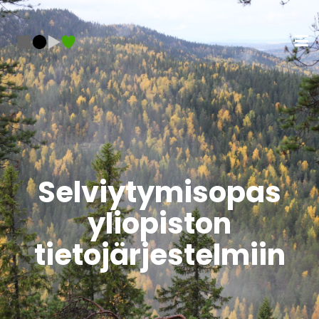
Selviytymisopas
yliopiston
tietojärjestelmiin