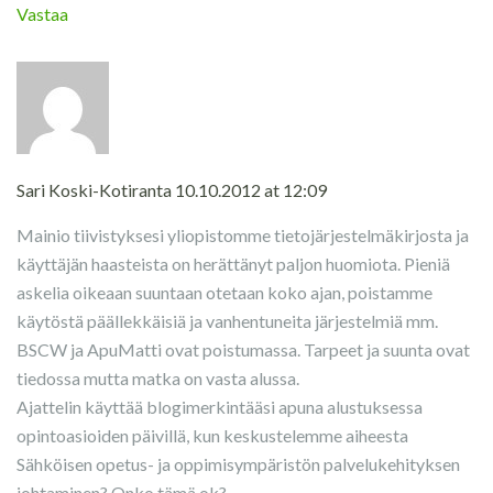
Vastaa
Sari Koski-Kotiranta
10.10.2012 at 12:09
Mainio tiivistyksesi yliopistomme tietojärjestelmäkirjosta ja
käyttäjän haasteista on herättänyt paljon huomiota. Pieniä
askelia oikeaan suuntaan otetaan koko ajan, poistamme
käytöstä päällekkäisiä ja vanhentuneita järjestelmiä mm.
BSCW ja ApuMatti ovat poistumassa. Tarpeet ja suunta ovat
tiedossa mutta matka on vasta alussa.
Ajattelin käyttää blogimerkintääsi apuna alustuksessa
opintoasioiden päivillä, kun keskustelemme aiheesta
Sähköisen opetus- ja oppimisympäristön palvelukehityksen
johtaminen? Onko tämä ok?