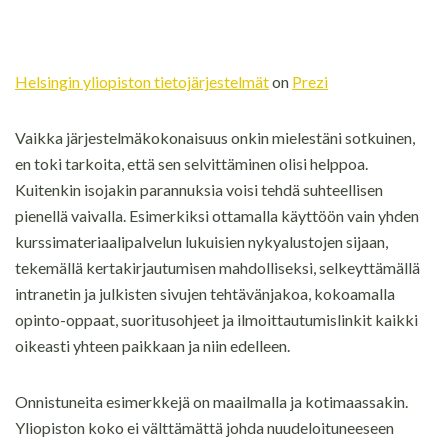
Helsingin yliopiston tietojärjestelmät
on
Prezi
Vaikka järjestelmäkokonaisuus onkin mielestäni sotkuinen,
en toki tarkoita, että sen selvittäminen olisi helppoa.
Kuitenkin isojakin parannuksia voisi tehdä suhteellisen
pienellä vaivalla. Esimerkiksi ottamalla käyttöön vain yhden
kurssimateriaalipalvelun lukuisien nykyalustojen sijaan,
tekemällä kertakirjautumisen mahdolliseksi, selkeyttämällä
intranetin ja julkisten sivujen tehtävänjakoa, kokoamalla
opinto-oppaat, suoritusohjeet ja ilmoittautumislinkit kaikki
oikeasti yhteen paikkaan ja niin edelleen.
Onnistuneita esimerkkejä on maailmalla ja kotimaassakin.
Yliopiston koko ei välttämättä johda nuudeloituneeseen