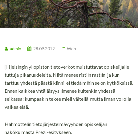
admin
28.09.2012
Web
[H]elsingin yliopiston tietoverkot muistuttavat opiskelijalle
tuttuja pikanuudeleita. Niitä menee ristiin rastiin, ja kun
tarttuu yhdestä päästä kiinni, ei tiedä mihin se on kytköksissä.
Ennen kaikkea yhtäläisyys ilmenee kuitenkin yhdessä
seikassa: kumpaakin tekee mieli vältellä, mutta ilman voi olla
vaikea elää.
Hahmottelin tietojärjestelmävyyhden opiskelijan
näkökulmasta Prezi-esitykseen.