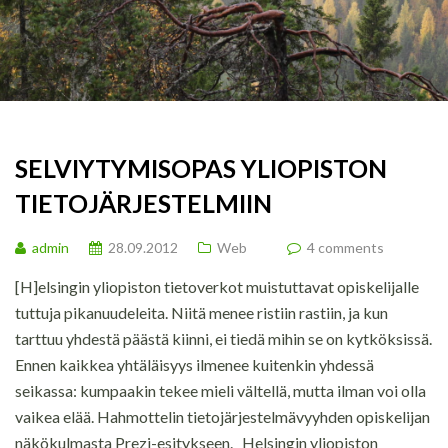
SELVIYTYMISOPAS YLIOPISTON
TIETOJÄRJESTELMIIN
admin
28.09.2012
Web
4 comments
[H]elsingin yliopiston tietoverkot muistuttavat opiskelijalle
tuttuja pikanuudeleita. Niitä menee ristiin rastiin, ja kun
tarttuu yhdestä päästä kiinni, ei tiedä mihin se on kytköksissä.
Ennen kaikkea yhtäläisyys ilmenee kuitenkin yhdessä
seikassa: kumpaakin tekee mieli vältellä, mutta ilman voi olla
vaikea elää. Hahmottelin tietojärjestelmävyyhden opiskelijan
näkökulmasta Prezi-esitykseen. Helsingin yliopiston