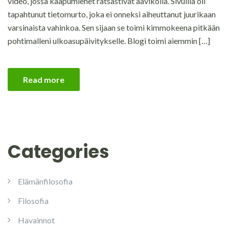
video, jossa kaapumiehet ratsastivat aavikolla. Sivuilla oli
tapahtunut tietomurto, joka ei onneksi aiheuttanut juurikaan
varsinaista vahinkoa. Sen sijaan se toimi kimmokeena pitkään
pohtimalleni ulkoasupäivitykselle. Blogi toimi aiemmin […]
Read more
Categories
Elämänfilosofia
Filosofia
Havainnot