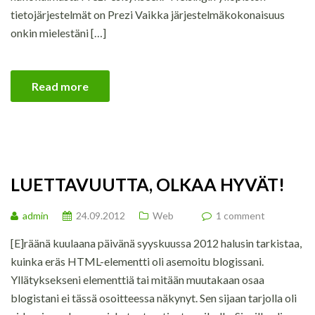
tietojärjestelmät on Prezi Vaikka järjestelmäkokonaisuus
onkin mielestäni […]
Read more
LUETTAVUUTTA, OLKAA HYVÄT!
admin
24.09.2012
Web
1 comment
[E]räänä kuulaana päivänä syyskuussa 2012 halusin tarkistaa,
kuinka eräs HTML-elementti oli asemoitu blogissani.
Yllätyksekseni elementtiä tai mitään muutakaan osaa
blogistani ei tässä osoitteessa näkynyt. Sen sijaan tarjolla oli