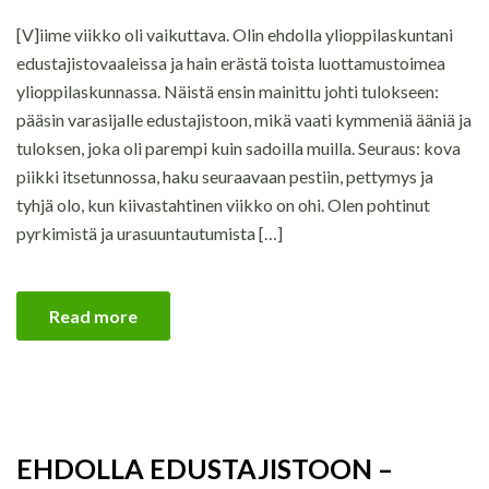
[V]iime viikko oli vaikuttava. Olin ehdolla ylioppilaskuntani
edustajistovaaleissa ja hain erästä toista luottamustoimea
ylioppilaskunnassa. Näistä ensin mainittu johti tulokseen:
pääsin varasijalle edustajistoon, mikä vaati kymmeniä ääniä ja
tuloksen, joka oli parempi kuin sadoilla muilla. Seuraus: kova
piikki itsetunnossa, haku seuraavaan pestiin, pettymys ja
tyhjä olo, kun kiivastahtinen viikko on ohi. Olen pohtinut
pyrkimistä ja urasuuntautumista […]
Read more
EHDOLLA EDUSTAJISTOON –