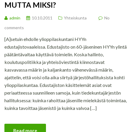
MUTTA MIKSI?
admin
10.10.2011
Yhteiskunta
No
comments
[A]setuin ehdolle ylioppilaskuntani HYYn
edustajistovaaleissa. Edustajisto on 60-jäseninen HYYn ylintä
päätäntävaltaa käyttävä toimielin. Koska hallinto,
koulutuspolitiikka ja yhteisöviestintä kiinnostavat
kasvavassa määrin ja kaljankanto vähenevässä määrin,
ajattelin, että voisi olla aika siirtyä järjestöhallituksista kohti
ylioppilaskuntaa. Edustajiston käsittelemät asiat ovat
periaatteessa suunnilleen samoja, kuin tiedekuntajärjestön
hallituksessa: kuinka rahoittaa jäsenille mielekästä toimintaa,
kuinka tavoittaa jäsenistö ja kuinka valvoa […]
Read more