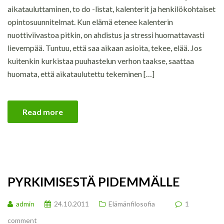
aikatauluttaminen, to do -listat, kalenterit ja henkilökohtaiset
opintosuunnitelmat. Kun elämä etenee kalenterin
nuottiviivastoa pitkin, on ahdistus ja stressi huomattavasti
lievempää. Tuntuu, että saa aikaan asioita, tekee, elää. Jos
kuitenkin kurkistaa puuhastelun verhon taakse, saattaa
huomata, että aikataulutettu tekeminen […]
Read more
PYRKIMISESTÄ PIDEMMÄLLE
admin
24.10.2011
Elämänfilosofia
1
comment