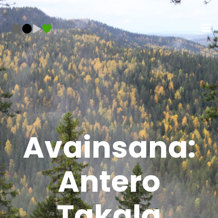
Avainsana:
Antero
Takala